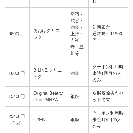
付
新宿・
渋谷・
池袋・
初回限定
あおばクリニ
9800円
上野・
通常時：11800
ック
吉祥
円
寺・立
川等
クーポン利用時
B-LINE クリニ
10000円
池袋
来院1回目の人
ック
のみ
Original Beauty
皮脂腺除去もセ
15400円
銀座
clinic GINZA
ットで有
クーポン利用時
29400円
CZEN
銀座
来院1回目の人
（3回）
のみ