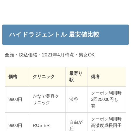
ハイドラジェントル 最安値比較
全顔・税込価格・2021年4月時点・男女OK
最寄り
価格
クリニック
備考
駅
クーポン利用時
かなで美容ク
9800円
渋谷
3回25000円も
リニック
有
クーポン利用時
自由が
9800円
ROSIER
高濃度成長因子
丘