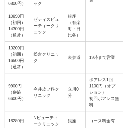
業
6800円）
ック
10890円
銀座
ゼティスビュ
（初回）
（有楽
ーティークリ
14300円
町・日
ニック
（通常）
比谷）
13200円
（初回）
松倉クリニッ
表参道
19時まで営業
16500円
ク
（通常）
ポアレス1回
9900円
1100円（オプ
今井皮フ科ク
立川0
（併施
ション）
リニック
分
6600円）
初回ポアレス無
料
Nビューティ
16280円
銀座
コース料金有
ークリニック