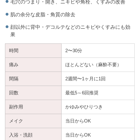
毛穴のつまり・開き、ニキビや角栓、くすみの改善
肌の余分な皮脂・角質の除去
顔以外に背中・デコルテなどのニキビやくすみにも効
果
時間
2〜30分
痛み
ほとんどない（麻酔不要）
間隔
2週間〜1ヶ月に1回
回数
最低5～6回推奨
副作用
かゆみやひりつき
メイク
当日からOK
入浴・洗顔
当日からOK