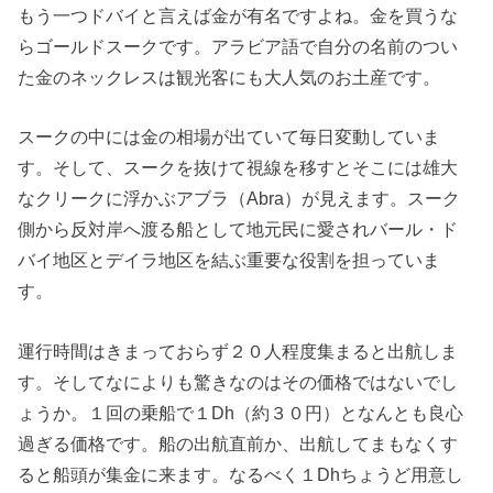
もう一つドバイと言えば金が有名ですよね。金を買うな
らゴールドスークです。アラビア語で自分の名前のつい
た金のネックレスは観光客にも大人気のお土産です。
スークの中には金の相場が出ていて毎日変動していま
す。そして、スークを抜けて視線を移すとそこには雄大
なクリークに浮かぶアブラ（Abra）が見えます。スーク
側から反対岸へ渡る船として地元民に愛されバール・ド
バイ地区とデイラ地区を結ぶ重要な役割を担っていま
す。
運行時間はきまっておらず２０人程度集まると出航しま
す。そしてなによりも驚きなのはその価格ではないでし
ょうか。１回の乗船で１Dh（約３０円）となんとも良心
過ぎる価格です。船の出航直前か、出航してまもなくす
ると船頭が集金に来ます。なるべく１Dhちょうど用意し