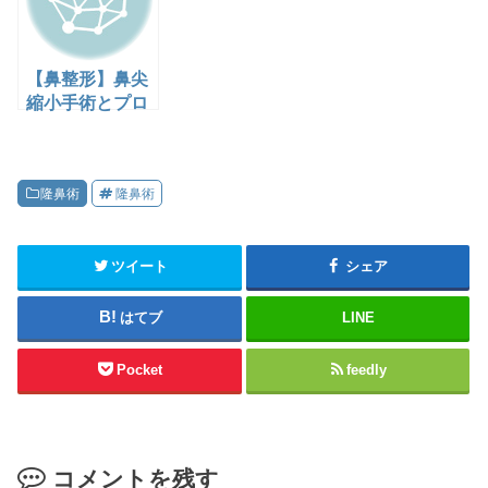
【鼻整形】鼻尖
縮小手術とプロ
テーゼ手術後の
生々しいダウン
タイム記録
隆鼻術
隆鼻術
ツイート
シェア
はてブ
LINE
Pocket
feedly
コメントを残す