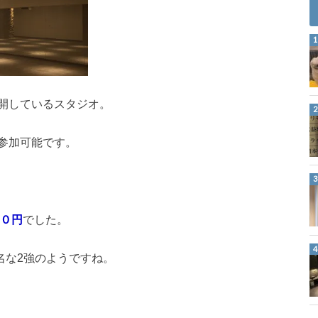
開しているスタジオ。
参加可能です。
４０円
でした。
名な2強のようですね。