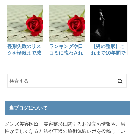
整形失敗のリス
ランキングや口
【男の整形】こ
クを極限まで減
コミに惑わされ
れまで10年間で
らす、病院とド
ず満足いく整形
行なった美容医
クターの選び方
をする3つのコ
療16種の総振り
10選
ツ
返りをしてみる
当ブログについて
メンズ美容医療・美容整形に関するお役立ち情報や、男
性が美しくなる方法や実際の施術体験レポを投稿してい