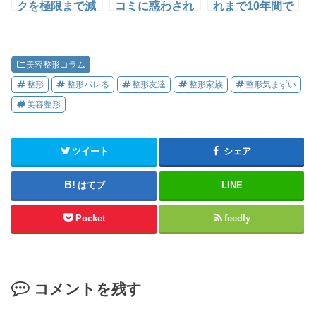
クを極限まで減
コミに惑わされ
れまで10年間で
らす、病院とド
ず満足いく整形
行なった美容医
クターの選び方
をする3つのコ
療16種の総振り
10選
ツ
返りをしてみる
美容整形コラム
整形
整形バレる
整形友達
整形家族
整形気まずい
美容整形
ツイート
シェア
はてブ
LINE
Pocket
feedly
コメントを残す